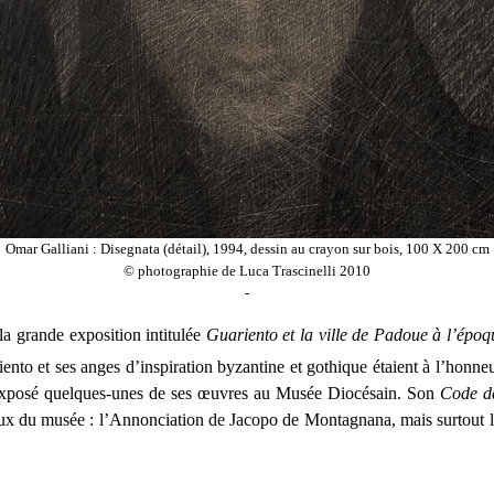
Omar Galliani : Disegnata (détail), 1994, dessin au crayon sur bois, 100 X 200 cm
© photographie de Luca Trascinelli 2010
-
la grande exposition intitulée
Guariento et la ville de Padoue à l’époq
uariento et ses anges d’inspiration byzantine et gothique étaient à l’h
a exposé quelques-unes de ses œuvres au Musée Diocésain. Son
Code d
bleaux du musée : l’Annonciation de Jacopo de Montagnana, mais surtout