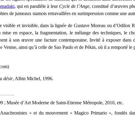
omadaki
, qui en parallèle à leur
Cycle de l’Ange
, constitué d’œuvres ph
hies de jumeaux siamois retravaillées en surimpression comme une autre
tre visible et invisible, dans la lignée de Gustave Moreau ou d’Odilon
la mise en espace, la fragmentation, le mélange des techniques, le c
nent à son œuvre une facture contemporaine. Invité à exposer dans
 de Venise, ainsi qu’à celle de Sao Paulo et de Pékin, où il a remporté le
.com)
u désir
, Albin Michel, 1996.
09 ;
Musée d’Art Moderne de Saint-Etienne Métropole, 2010, etc.
 Anachronistes » et du mouvement « Magico Primario », fondés dans