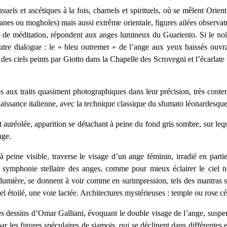
els et ascétiques à la fois, charnels et spirituels, où se mêlent Orient
nes ou mogholes) mais aussi extrême orientale, figures ailées observatr
 de méditation, répondent aux anges lumineux du Guariento. Si le noir 
autre dialogue : le « bleu outremer » de l’ange aux yeux baissés ouvran
 ciels peints par Giotto dans la Chapelle des Scrovegni et l’écarlate 
es aux traits quasiment photographiques dans leur précision, très cont
naissance italienne, avec la technique classique du sfumato léonardesque
t auréolée, apparition se détachant à peine du fond gris sombre, sur leq
nge.
à peine visible, traverse le visage d’un ange féminin, irradié en par
la symphonie stellaire des anges, comme pour mieux éclairer le ciel n
umière, se donnent à voir comme en surimpression, tels des mantras si
 étoilé, une voie lactée. Architectures mystérieuses : temple ou rose céle
es dessins d’Omar Galliani, évoquant le double visage de l’ange, suspen
ar les figures spéculaires de siamois,
qui se déclinent dans différentes 