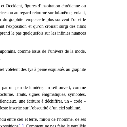
 et Occident, figures d’inspiration chrétienne ou
ices ou au regard retourné sur lui-même, volant,
du graphite remplace le plus souvent l’or et le
t l’exposition et qu’on croirait surgi des films
prend le pas quelquefois sur les infinies nuances
emporains, comme issus de l’univers de la mode,
.
uel volètent des lys à peine esquissés au graphite
tie par un pan de lumière, un œil ouvert, comme
octurne. Traits, signes énigmatiques, symboles,
lencieux, une écriture à déchiffrer, un « code »
ste inscrite sur l’obscurité d’un ciel sublimé.
du entre ciel et terre, miroir de l’homme, de ses
expositions
[1]
. Comment ne pas faire le parallèle