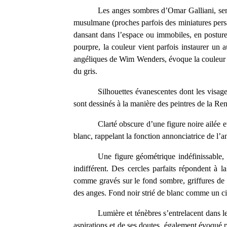
Les anges sombres d’Omar Galliani, sensu
musulmane (proches parfois des miniatures persa
dansant dans l’espace ou immobiles, en posture
pourpre, la couleur vient parfois instaurer un 
angéliques de Wim Wenders, évoque la couleur des
du gris.
Silhouettes évanescentes dont les visag
sont dessinés à la manière des peintres de la Re
Clarté obscure d’une figure noire ailée e
blanc, rappelant la fonction annonciatrice de l’a
Une figure géométrique indéfinissable, 
indifférent. Des cercles parfaits répondent à 
comme gravés sur le fond sombre, griffures de l
des anges. Fond noir strié de blanc comme un ciel
Lumière et ténèbres s’entrelacent dans l
aspirations et de ses doutes, également évoqué p